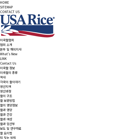
HOME
SITEMAP
CONTACT US
미국쌀협회
협회 소개
본부 및 해외지사
What's New
LINK
Contact Us
미국쌀 정보
미국쌀의 종류
역사
각국의 쌀이야기
생산지역
생산과정
쌀의 구조
쌀 보관방법
쌀의 영양정보
쌀과 영양
쌀과 건강
쌀과 여성
쌀과 임산부
보도 및 연구자료
쌀 요리법
밥 짓는 방법