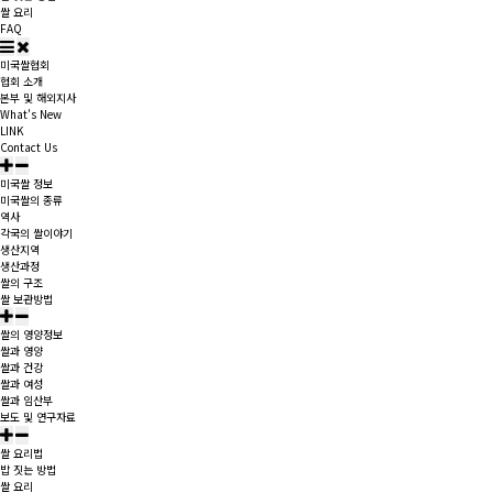
쌀 요리
FAQ
미국쌀협회
협회 소개
본부 및 해외지사
What's New
LINK
Contact Us
미국쌀 정보
미국쌀의 종류
역사
각국의 쌀이야기
생산지역
생산과정
쌀의 구조
쌀 보관방법
쌀의 영양정보
쌀과 영양
쌀과 건강
쌀과 여성
쌀과 임산부
보도 및 연구자료
쌀 요리법
밥 짓는 방법
쌀 요리