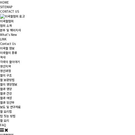
HOME
SITEMAP
CONTACT US
미국쌀협회
협회 소개
본부 및 해외지사
What's New
LINK
Contact Us
미국쌀 정보
미국쌀의 종류
역사
각국의 쌀이야기
생산지역
생산과정
쌀의 구조
쌀 보관방법
쌀의 영양정보
쌀과 영양
쌀과 건강
쌀과 여성
쌀과 임산부
보도 및 연구자료
쌀 요리법
밥 짓는 방법
쌀 요리
FAQ
미국쌀협회