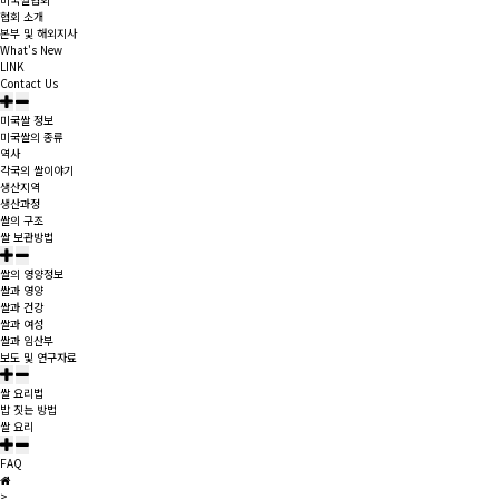
협회 소개
본부 및 해외지사
What's New
LINK
Contact Us
미국쌀 정보
미국쌀의 종류
역사
각국의 쌀이야기
생산지역
생산과정
쌀의 구조
쌀 보관방법
쌀의 영양정보
쌀과 영양
쌀과 건강
쌀과 여성
쌀과 임산부
보도 및 연구자료
쌀 요리법
밥 짓는 방법
쌀 요리
FAQ
>